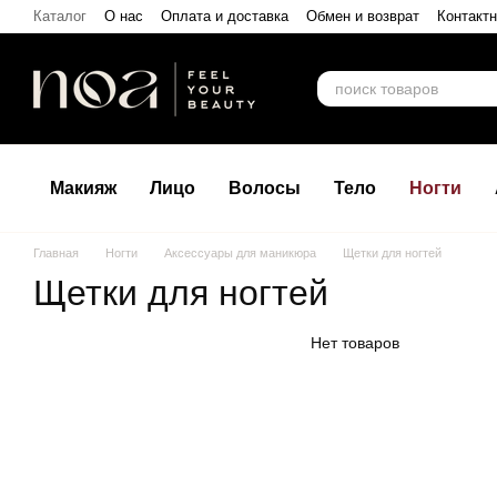
Перейти к основному контенту
Каталог
О нас
Оплата и доставка
Обмен и возврат
Контакт
Макияж
Лицо
Волосы
Тело
Ногти
Главная
Ногти
Аксессуары для маникюра
Щетки для ногтей
Щетки для ногтей
Нет товаров