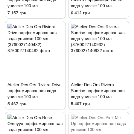
унисекс 100 мл
вода унисекс 100 мл
(3760027140024)
(3760027140499)
7 157 грн
6 412 грн
Atelier Des Ors Riviera Drive
Atelier Des Ors Riviera
парфюмированная вода
Sunrise парфюмированная
унисекс 100 мл
вода унисекс 100 мл
(3760027140482)
(3760027140932)
5 467 грн
5 467 грн