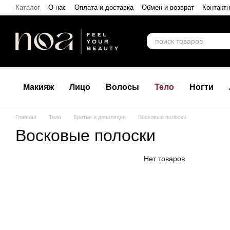
Перейти к основному контенту
Каталог
О нас
Оплата и доставка
Обмен и возврат
Контакт
Макияж
Лицо
Волосы
Тело
Ногти
Главная
Тело
Бритье и депиляция
Восковые полоски
Восковые полоски
Нет товаров