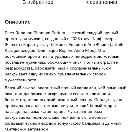
В избранное
К сравнению
Описание
Paco Rabanne Phantom Parfum — свежий сладкий пряный
аромат для мужчин, созданный в 2023 году. Парфюмеры —
Жюльетт Карагеузоглу, Доминик Ропион и Анн Флипо (Juliette
Karagueuzoglou, Dominique Ropion, Anne Flipo). Это
роскошный аромат из натуральных ингредиентов, который
посвящен мужчинам, обожающим риск. Полный страсти и
безрассудства, харизматичный и соблазнительный, он
раскрывает одну из самых привлекательных сторон
мужественности.
Верхний аккорд: элегантный пряный кардамон, чей лимонный
акцент поддерживает искрящуюся свежесть лимона и
бергамота, кисло-сладкий пикантный ревень. Сердце: сухая
прохлада лаванды, темные пачули, мягкий белый кедр и
насыщенная землистая герань. Чувственная база
раскрывается нежной сливочной ванилью, амброво-
бальзамическим аккордом толуанского бальзама и дымным
гаитянским ветивером.