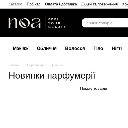
Перейти до основного контенту
Каталог
Про нас
Оплата і доставка
Обмін та повернення
Кон
Макіяж
Обличчя
Волосся
Тіло
Нігті
Головна
Парфумерія
Новинки
Новинки парфумерії
Немає товарів