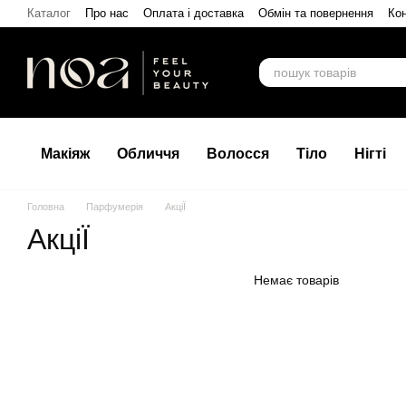
Перейти до основного контенту
Каталог
Про нас
Оплата і доставка
Обмін та повернення
Кон
Макіяж
Обличчя
Волосся
Тіло
Нігті
Головна
Парфумерія
АкціЇ
АкціЇ
Немає товарів