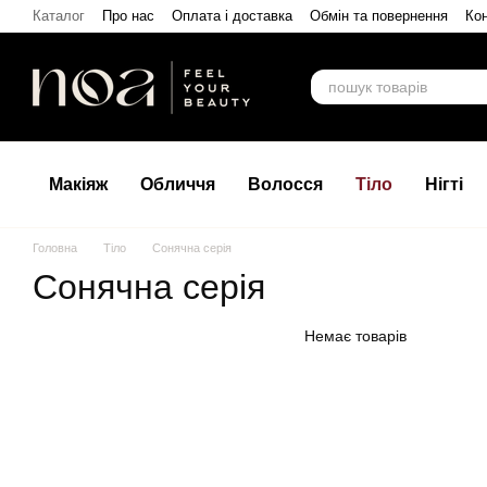
Перейти до основного контенту
Каталог
Про нас
Оплата і доставка
Обмін та повернення
Кон
Макіяж
Обличчя
Волосся
Тіло
Нігті
Головна
Тіло
Сонячна серія
Сонячна серія
Немає товарів