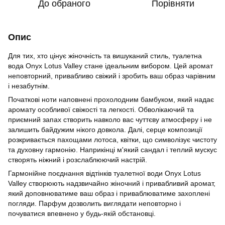
До обраного
Порівняти
Опис
Для тих, хто цінує жіночність та вишуканий стиль, туалетна
вода Onyx Lotus Valley стане ідеальним вибором. Цей аромат
неповторний, привабливо свіжий
і
зроби
ть
ваш образ чарівним
і незабутнім.
Початкові ноти наповнені прохолодним бамбуком, який надає
аромату особливої свіжості та легкості. Обволікаючий
та
приємний запах створить навколо вас чуттєву атмосферу і не
залишить байдужим нікого довкола. Далі, серце композиції
розкривається пахощами лотоса, квітки, що символізує чистоту
та духовну гармонію. Наприкінці м'який сандал і теплий мускус
створять ніжний і розслаблюючий настрій.
Гармонійне поєднання відтінків туалетної води Onyx Lotus
Valley створюють надзвичайно жіночний і привабливий аромат,
який доповнюватиме ваш образ і приваблюватиме захоплені
погляди. Парфум дозволить виглядати неповторно і
почуватися впевнено у будь-якій обстановці.