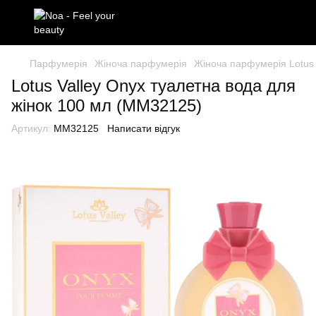
Парфумерія
Жіноча парфумерія
Жіноча парфумерія Lotus 
Lotus Valley Onyx туалетна вода для
жінок 100 мл (MM32125)
Артикул:
MM32125
Написати відгук