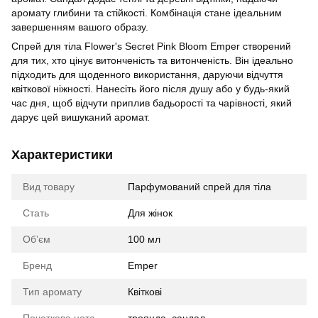
аромату глибини та стійкості. Комбінація стане ідеальним
завершенням вашого образу.
Спрей для тіла Flower's Secret Pink Bloom Emper створений
для тих, хто цінує витонченість та витонченість. Він ідеально
підходить для щоденного використання, даруючи відчуття
квіткової ніжності. Нанесіть його після душу або у будь-який
час дня, щоб відчути приплив бадьорості та чарівності, який
дарує цей вишуканий аромат.
Характеристики
Вид товару
Парфумований спрей для тіла
Стать
Для жінок
Обʼєм
100 мл
Бренд
Emper
Тип аромату
Квіткові
Початкова нота
троянда, сандал