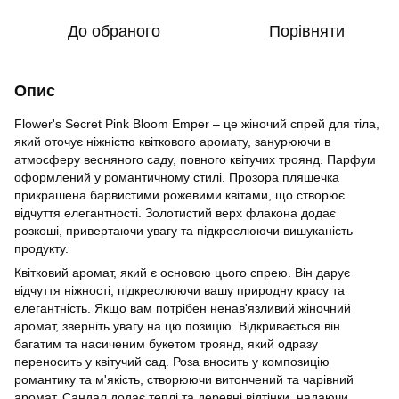
До обраного
Порівняти
Опис
Flower's Secret Pink Bloom Emper – це жіночий спрей для тіла,
який оточує ніжністю квіткового аромату, занурюючи в
атмосферу весняного саду, повного квітучих троянд. Парфум
оформлений у романтичному стилі. Прозора пляшечка
прикрашена барвистими рожевими квітами, що створює
відчуття елегантності. Золотистий верх флакона додає
розкоші, привертаючи увагу та підкреслюючи вишуканість
продукту.
Квітковий аромат, який є основою цього спрею. Він дарує
відчуття ніжності, підкреслюючи вашу природну красу та
елегантність. Якщо вам потрібен ненав'язливий жіночний
аромат, зверніть увагу на цю позицію. Відкривається він
багатим та насиченим букетом троянд, який одразу
переносить у квітучий сад. Роза вносить у композицію
романтику та м'якість, створюючи витончений та чарівний
аромат. Сандал додає теплі та деревні відтінки, надаючи