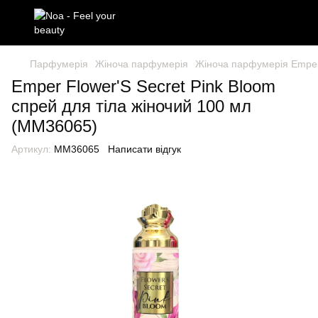
Парфумерія
Жіноча парфумерія
Жіноча парфумерія Empe
Emper Flower'S Secret Pink Bloom
спрей для тіла жіночий 100 мл
(MM36065)
Артикул:
MM36065
Написати відгук