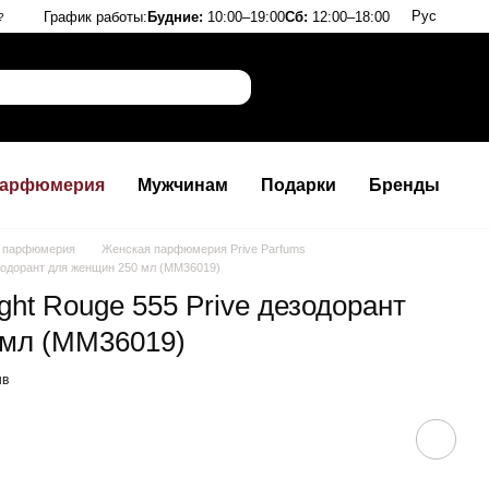
Рус
График работы:
Будние:
10:00–19:00
Сб:
12:00–18:00
?
арфюмерия
Мужчинам
Подарки
Бренды
 парфюмерия
Женская парфюмерия Prive Parfums
дезодорант для женщин 250 мл (MM36019)
ight Rouge 555 Prive дезодорант
 мл (MM36019)
ыв