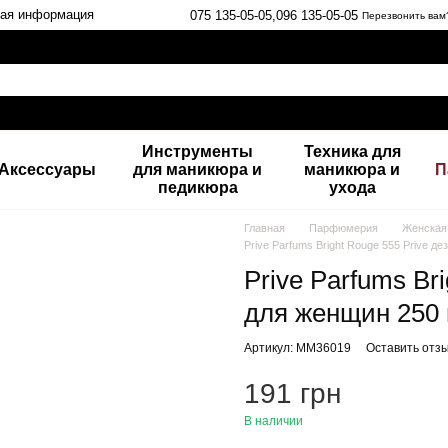
ная информация
075 135-05-05,
096 135-05-05
Перезвонить вам
Инструменты
Техника для
Аксессуары
для маникюра и
маникюра и
П
педикюра
ухода
Главная
Парфюмерия
Женская
Prive Parfums Bright Rouge 555 Prive 
Prive Parfums Br
для женщин 250
Артикул: MM36019
Оставить отз
191 грн
В наличии