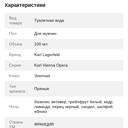
Характеристики
Вид
Туалетная вода
товара
Пол
Для мужчин
Объем
100 мл
Бренд
Karl Lagerfeld
Серия
Karl Vienna Opera
Класс
Элитная
Тип
Пряные
аромата
базилик, ветивер, грейпфрут белый, кедр,
Ноты
лаванда, перец черный, сандал, шалфей,
яблоко
Страна
ФРАНЦИЯ
ТМ