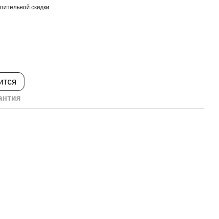
пительной скидки
ится
антия