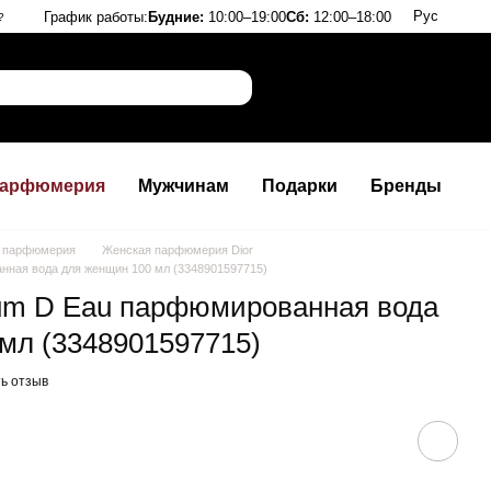
Рус
График работы:
Будние:
10:00–19:00
Сб:
12:00–18:00
?
арфюмерия
Мужчинам
Подарки
Бренды
 парфюмерия
Женская парфюмерия Dior
анная вода для женщин 100 мл (3348901597715)
rfum D Eau парфюмированная вода
мл (3348901597715)
ь отзыв