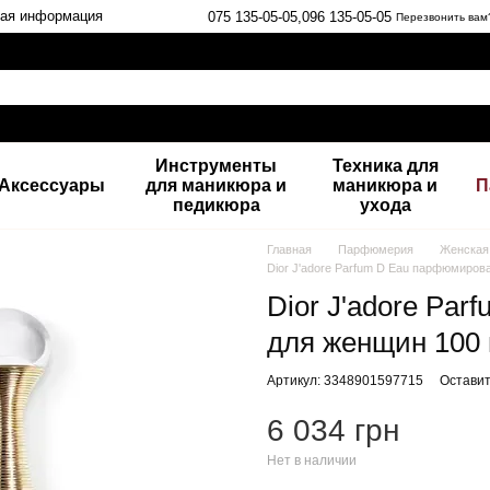
ная информация
075 135-05-05,
096 135-05-05
Перезвонить вам
Инструменты
Техника для
Аксессуары
для маникюра и
маникюра и
П
педикюра
ухода
Главная
Парфюмерия
Женская
Dior J'adore Parfum D Eau парфюмиров
Dior J'adore Pa
для женщин 100 
Артикул: 3348901597715
Оставит
6 034 грн
Нет в наличии